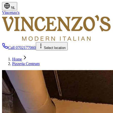
NL
Vincenzo's
Call
0702177060
Select location
Home
Pizzeria Centrum